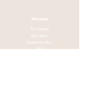
Магазин
Всі товари
Доставка
Правила сайту
FAQ
Адреса
м. Полтава, вул Ю. Матвійчука 42
(Р. Кириченко 3), офіс 104
Години праці
Пн - Вт:
8.00 - 18.00
Сб - Нд: Вихідний