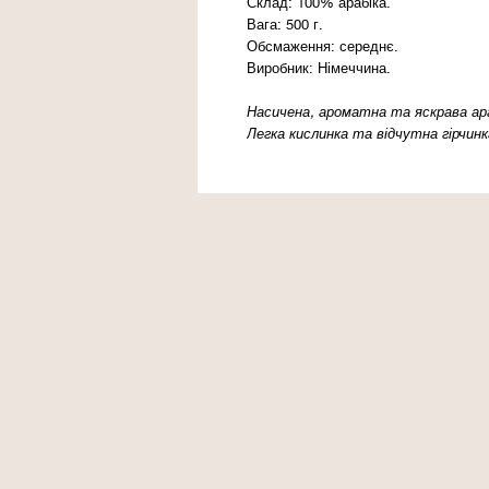
Склад: 100% арабіка.
Вага: 500 г.
Обсмаження: середнє.
Виробник: Німеччина.
Насичена, ароматна та яскрава ара
Легка кислинка та відчутна гірчин