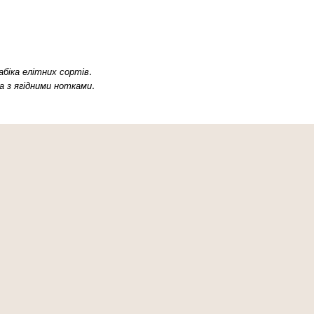
біка елітних сортів.
ка з ягідними нотками.