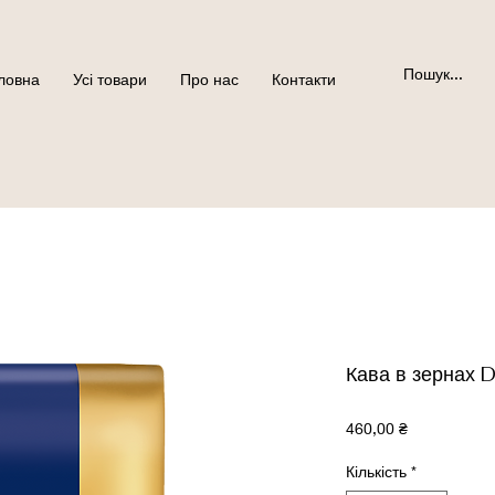
ловна
Усі товари
Про нас
Контакти
Кава в зернах 
Ціна
460,00 ₴
Кількість
*